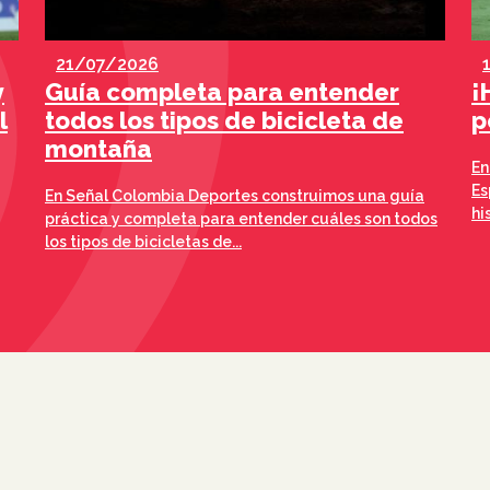
21/07/2026
y
Guía completa para entender
¡
l
todos los tipos de bicicleta de
p
montaña
En
Es
En Señal Colombia Deportes construimos una guía
hi
práctica y completa para entender cuáles son todos
los tipos de bicicletas de...