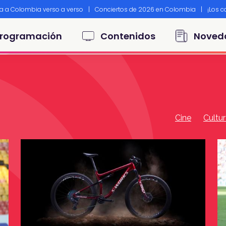
ta a Colombia verso a verso
|
Conciertos de 2026 en Colombia
|
¡Los 
principal
rogramación
Contenidos
Noved
Cine
Cultu