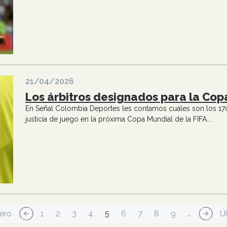
21/04/2026
Los árbitros designados para la Cop
En Señal Colombia Deportes les contamos cuáles son los 170
justicia de juego en la próxima Copa Mundial de la FIFA...
a página
Página anterior
Página
Página
Página
Página
Página actual
Página
Página
Página
Página
Siguie
Ú
ero
‹‹
1
2
3
4
5
6
7
8
9
…
››
Ú