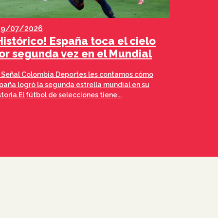
19/07/2026
Histórico! España toca el cielo
or segunda vez en el Mundial
 Señal Colombia Deportes les contamos cómo
paña logró la segunda estrella mundial en su
storia.El fútbol de selecciones tiene...