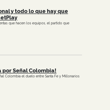
onal y todo lo que hay que
BetPlay
ntas que hacen los equipos, el partido que
á por Señal Colombia!
al Colombia el duelo entre Santa Fe y Millonarios