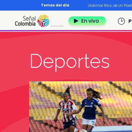
Pasar al contenido principal
Temas del día
os?
|
Diccionario nariñense
|
Murió Leo Dan
|
Ubéimar Ríos: de Un Poe
Navegación 
En vivo
P
Deportes