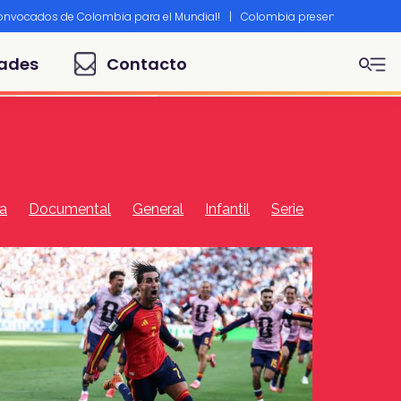
convocados de Colombia para el Mundial!
|
Colombia presente en Canne
ades
Contacto
ra
Documental
General
Infantil
Serie