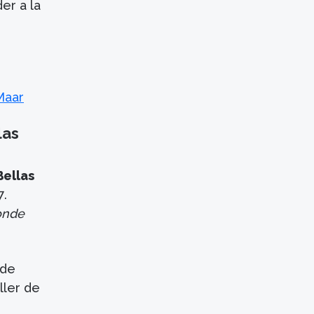
er a la
Maar
las
Bellas
7.
onde
a de
ller de