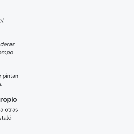
el
aderas
iempo
.
e pintan
.
propio
a otras
staló