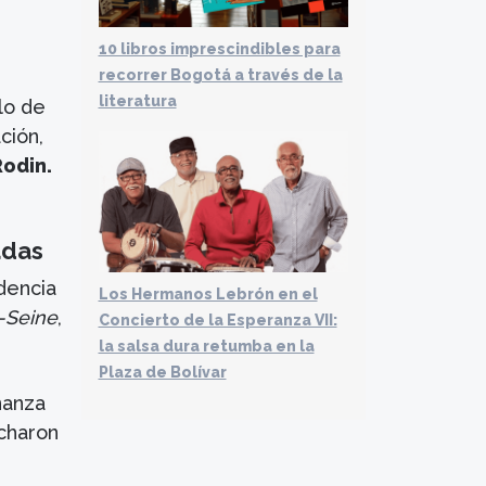
10 libros imprescindibles para
recorrer Bogotá a través de la
literatura
lo de
ción,
odin.
adas
ndencia
Los Hermanos Lebrón en el
-Seine
,
Concierto de la Esperanza VII:
la salsa dura retumba en la
Plaza de Bolívar
ñanza
ucharon