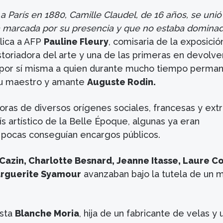
a París en 1880, Camille Claudel, de 16 años, se unió
ya marcada por su presencia y que no estaba dominad
plica a AFP
Pauline Fleury
, comisaria de la exposició
istoriadora del arte y una de las primeras en devolve
a por sí misma a quien durante mucho tiempo perma
su maestro y amante
Auguste Rodin.
oras de diversos orígenes sociales, francesas y ext
rís artístico de la Belle Époque, algunas ya eran
 pocas conseguían encargos públicos.
Cazin, Charlotte Besnard, Jeanne Itasse, Laure C
arguerite Syamour
avanzaban bajo la tutela de un m
ista
Blanche Moria
, hija de un fabricante de velas y 