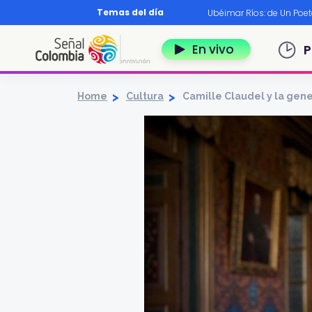
Pasar al contenido principal
Temas del día
os?
|
Diccionario nariñense
|
Murió Leo Dan
|
Ubéimar Ríos: de Un Poe
Navegación 
En vivo
P
Home
Cultura
Camille Claudel y la gen