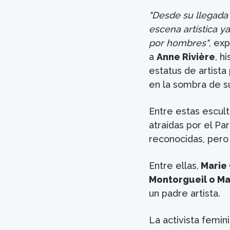
"Desde su llegada 
escena artística 
por hombres"
, ex
a
Anne Rivière
, h
estatus de artist
en la sombra de 
Entre estas escult
atraídas por el Pa
reconocidas, pero
Entre ellas,
Marie 
Montorgueil o M
un padre artista.
La activista femin