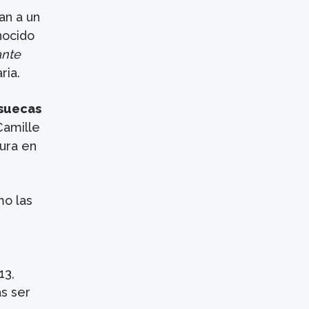
an a un
nocido
ante
ria.
 suecas
Camille
tura en
mo las
13,
as ser