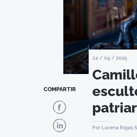
24 / 09 / 2025
Camill
escult
COMPARTIR
patria
Por Lorena Rojas 