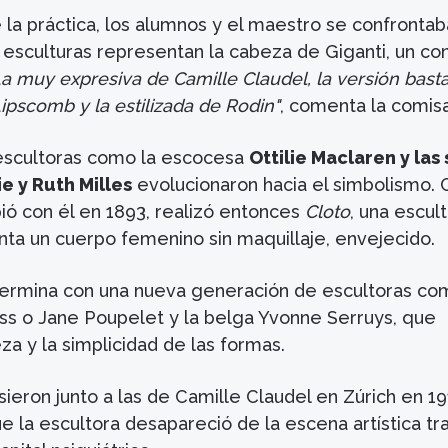
la práctica, los alumnos y el maestro se confrontab
esculturas representan la cabeza de Giganti, un co
La muy expresiva de Camille Claudel, la versión bast
Lipscomb y la estilizada de Rodin"
, comenta la comisa
 escultoras como la escocesa
Ottilie Maclaren y las
e y Ruth Milles
evolucionaron hacia el simbolismo. 
ió con él en 1893, realizó entonces
Cloto
, una escul
ta un cuerpo femenino sin maquillaje, envejecido.
termina con una nueva generación de escultoras co
ss o Jane Poupelet y la belga Yvonne Serruys, que
eza y la simplicidad de las formas.
ieron junto a las de Camille Claudel en Zúrich en 19
 la escultora desapareció de la escena artística tr