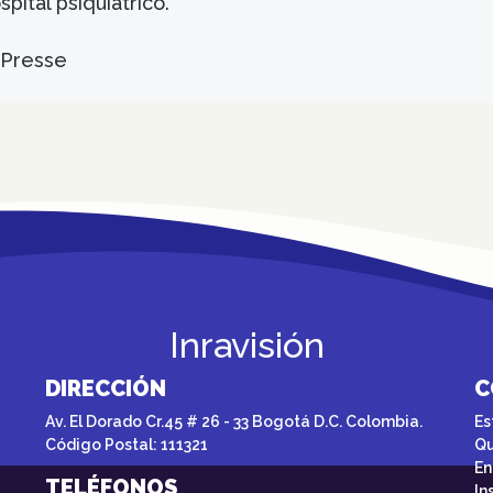
pital psiquiátrico.
-Presse
Inravisión
DIRECCIÓN
C
Av. El Dorado Cr.45 # 26 - 33 Bogotá D.C. Colombia.
Es
Código Postal: 111321
Qu
En
TELÉFONOS
In