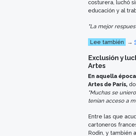
costurera, luchó s
educación y al trab
"La mejor respuesta
Lee también
→
Exclusión y lu
Artes
En aquella época,
Artes de París,
don
"Muchas se uniero
tenían acceso a m
Entre las que acud
cartoneros frances
Rodin, y también a