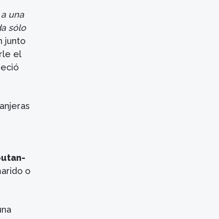
 a una
a sólo
n junto
rle el
neció
ranjeras
outan-
arido o
una