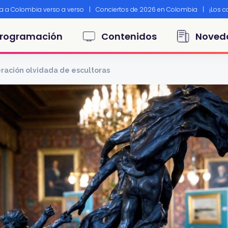
ta a Colombia verso a verso
|
Conciertos de 2026 en Colombia
|
¡Los 
principal
rogramación
Contenidos
Noved
eración olvidada de escultoras