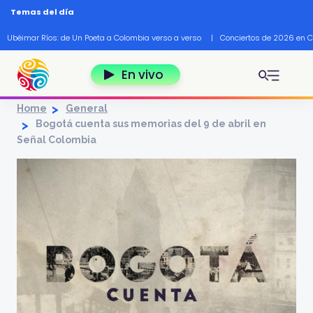
Pasar al contenido principal
Temas del día
Ubéimar Ríos: de Un Poeta a Colombia verso a verso
|
Conciertos de 2026 en 
En vivo
Home
General
Bogotá cuenta sus memorias del 9 de abril en
Señal Colombia