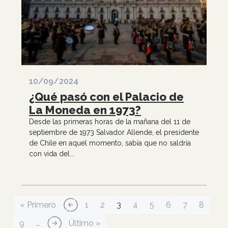
10/09/2024
¿Qué pasó con el Palacio de
La Moneda en 1973?
Desde las primeras horas de la mañana del 11 de
septiembre de 1973 Salvador Allende, el presidente
de Chile en aquel momento, sabía que no saldría
con vida del...
Paginación
Primera página
Página anterior
Página
Página
Página actual
Página
Página
Página
Página
Página
« Primero
‹‹
1
2
3
4
5
6
7
8
Página
Siguiente página
Última página
9
…
››
Último »