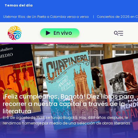
Pasar al contenido principal
Temas del día
Ubéimar Ríos: de Un Poeta a Colombia verso a verso
|
Conciertos de 2026 en 
En vivo
¡Feliz cumpleaños, Bogotá! Diez libros para
recorrer a nuestra capital a través de la
literatura
El 6 de agosto de 1538 se fundó Bogotá. Hoy, 488 años después, le
rendimos homenaje por medio de una selección de obras literarias.