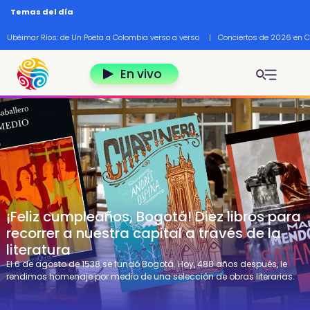
Pasar al contenido principal
Temas del día
Ubéimar Ríos: de Un Poeta a Colombia verso a verso
|
Conciertos de 2026 en 
En vivo
¡Feliz cumpleaños, Bogotá! Diez libros para
recorrer a nuestra capital a través de la
literatura
El 6 de agosto de 1538 se fundó Bogotá. Hoy, 488 años después, le
rendimos homenaje por medio de una selección de obras literarias.