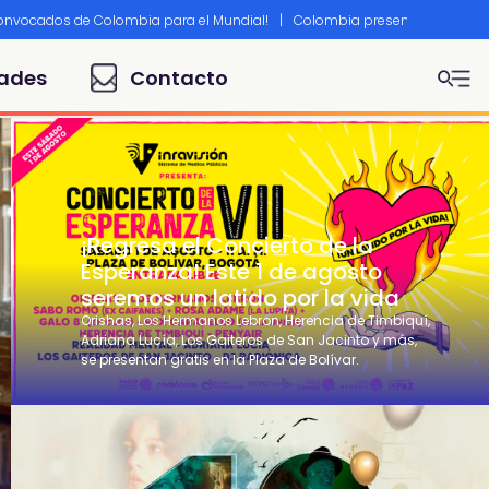
convocados de Colombia para el Mundial!
|
Colombia presente en Canne
ades
Contacto
¡Regresa el Concierto de la
Esperanza! Este 1 de agosto
seremos un latido por la vida
Orishas, Los Hermanos Lebron, Herencia de Timbiquí,
Adriana Lucía, Los Gaiteros de San Jacinto y más,
se presentan gratis en la Plaza de Bolívar.