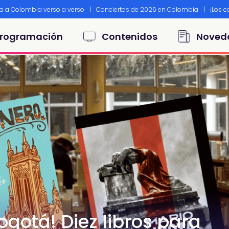
ta a Colombia verso a verso
|
Conciertos de 2026 en Colombia
|
¡Los 
principal
rogramación
Contenidos
Noved
ogotá! Diez libros para