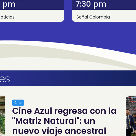
0 pm
7:30 pm
oticias
Señal Colombia
es
Cine
Cine Azul regresa con la
"Matriz Natural": un
nuevo viaje ancestral