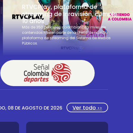
RTVCPlay, plataforma de
streaming de Inravisión, cumple
10 años
Más de 350 películas colombianos y miles de
a
contenidos hacen parte de la oferta de nuestra
plataforma de streaming del Sistema de Medios
Públicos.
Ver todo
O, 08 DE AGOSTO DE 2026
>>