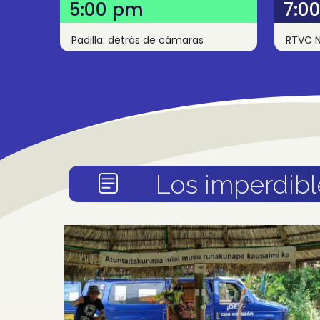
5:00 pm
7:0
Padilla: detrás de cámaras
RTVC N
Los imperdibl