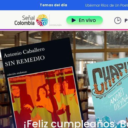
Pasar al contenido principal
Temas del día
os?
|
Diccionario nariñense
|
Murió Leo Dan
|
Ubéimar Ríos: de Un Poe
Navegación 
En vivo
P
¡Feliz cumpleaños, B