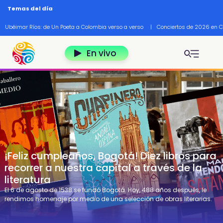
Pasar al contenido principal
Temas del día
Ubéimar Ríos: de Un Poeta a Colombia verso a verso
|
Conciertos de 2026 en 
En vivo
¡Feliz cumpleaños, Bogotá! Diez libros para
recorrer a nuestra capital a través de la
literatura
El 6 de agosto de 1538 se fundó Bogotá. Hoy, 488 años después, le
rendimos homenaje por medio de una selección de obras literarias.