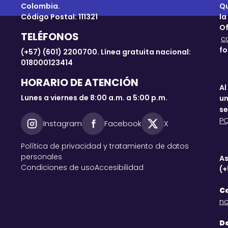
Colombia.
Qu
Código Postal: 111321
la
Of
TELÉFONOS
c
fo
(+57) (601) 2200700. Línea gratuita nacional:
018000123414
HORARIO DE ATENCIÓN
Al
Lunes a viernes de 8:00 a.m. a 5:00 p.m.
un
se
P
Instagram
Facebook
X
Política de privacidad y tratamiento de datos
personales
As
Condiciones de uso
Accesibilidad
(+
Co
no
De