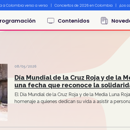
ta a Colombia verso a verso
|
Conciertos de 2026 en Colombia
|
¡Los 
principal
rogramación
Contenidos
Noved
08/05/2026
Día Mundial de la Cruz Roja y de la M
una fecha que reconoce la solidari
El Día Mundial de la Cruz Roja y de la Media Luna R
homenaje a quienes dedican su vida a asistir a persona