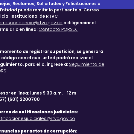
ejas, Reclamos, Solicitudes y Felicitaciones a
 Entidad puede remitir lo pertinente al Correo
icial Institucional de RTVC
orrespondencia@rtvc.gov.co
o diligenciar el
Contacto PQRSD.
rmulario en línea:
 momento de registrar su petición, se generará
 código con el cual usted podrá realizar el
Seguimiento de
guimiento, para ello, ingrese a:
QRS
esor en línea: lunes 9:30 a.m. - 12 m
57) (601) 2200700
rreo de notificaciones judiciales:
tificacionesjudiciales@rtvc.gov.co
nuncias por actos de corrupción: