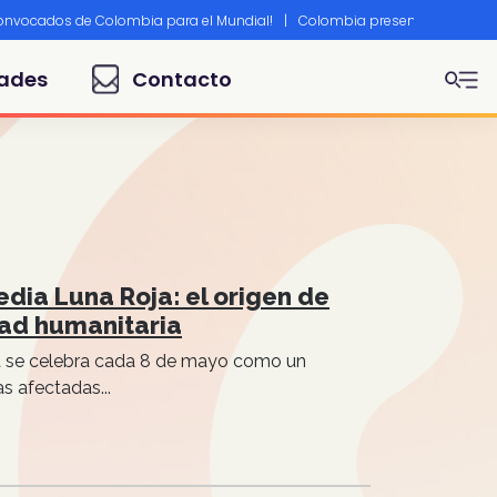
convocados de Colombia para el Mundial!
|
Colombia presente en Canne
ades
Contacto
edia Luna Roja: el origen de
dad humanitaria
oja se celebra cada 8 de mayo como un
s afectadas...