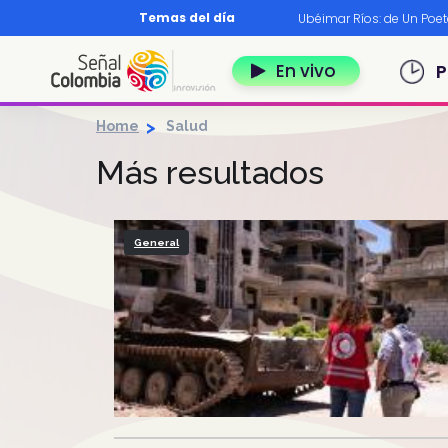
Pasar al contenido principal
Temas del día
os?
|
Diccionario nariñense
|
Murió Leo Dan
|
Ubéimar Ríos: de Un Poe
Navegación 
En vivo
P
Home
Salud
Más resultados
General