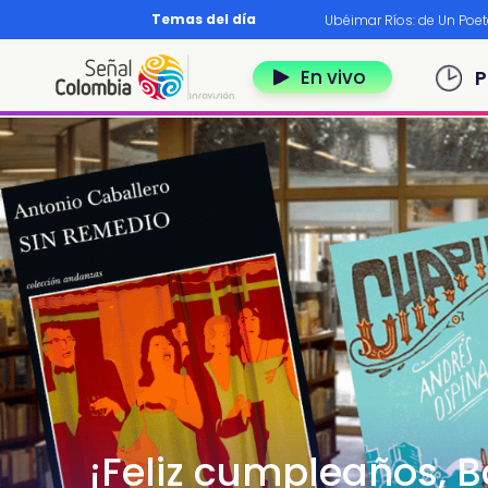
Pasar al contenido principal
Temas del día
os?
|
Diccionario nariñense
|
Murió Leo Dan
|
Ubéimar Ríos: de Un Poe
Navegación 
En vivo
P
¡Feliz cumpleaños, B