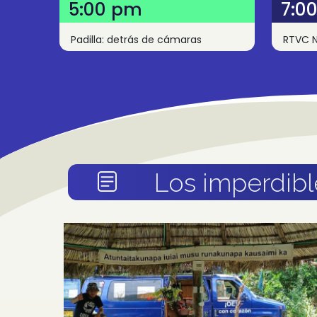
5:00 pm
7:0
Padilla: detrás de cámaras
RTVC N
Los imperdibl