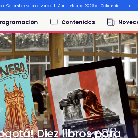
ta a Colombia verso a verso
|
Conciertos de 2026 en Colombia
|
¡Los 
principal
rogramación
Contenidos
Noved
ogotá! Diez libros para