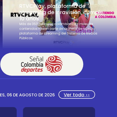
RTVCPlay, plataforma de
streaming de Inravisión, cumple
10 años
Más de 350 películas colombianos y miles de
a
contenidos hacen parte de la oferta de nuestra
plataforma de streaming del Sistema de Medios
Públicos.
Ver todo
ES, 06 DE AGOSTO DE 2026
>>