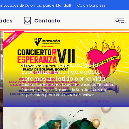
convocados de Colombia para el Mundial!
|
Colombia presente en Canne
ades
Contacto
¡Regresa el Concierto de la
Esperanza! Este 1 de agosto
seremos un latido por la vida
Orishas, Los Hermanos Lebron, Herencia de Timbiquí,
Adriana Lucía, Los Gaiteros de San Jacinto y más,
se presentan gratis en la Plaza de Bolívar.