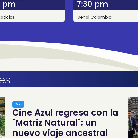
0 pm
7:30 pm
oticias
Señal Colombia
es
Cine
Cine Azul regresa con la
"Matriz Natural": un
nuevo viaje ancestral