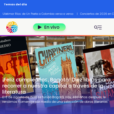
Pasar al contenido principal
Temas del día
Ubéimar Ríos: de Un Poeta a Colombia verso a verso
|
Conciertos de 2026 en 
En vivo
¡Feliz cumpleaños, Bogotá! Diez libros para
recorrer a nuestra capital a través de la
literatura
El 6 de agosto de 1538 se fundó Bogotá. Hoy, 488 años después, le
rendimos homenaje por medio de una selección de obras literarias.