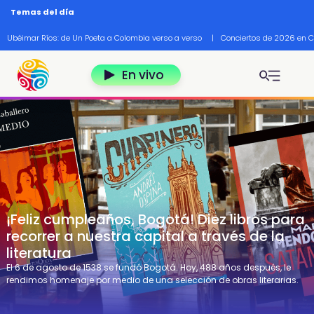
Pasar al contenido principal
Temas del día
Ubéimar Ríos: de Un Poeta a Colombia verso a verso
|
Conciertos de 2026 en 
En vivo
¡Feliz cumpleaños, Bogotá! Diez libros para
recorrer a nuestra capital a través de la
literatura
El 6 de agosto de 1538 se fundó Bogotá. Hoy, 488 años después, le
rendimos homenaje por medio de una selección de obras literarias.